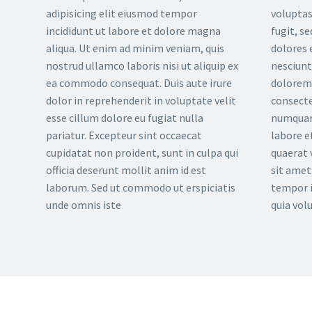
adipisicing elit eiusmod tempor
voluptas
incididunt ut labore et dolore magna
fugit, s
aliqua. Ut enim ad minim veniam, quis
dolores 
nostrud ullamco laboris nisi ut aliquip ex
nesciunt
ea commodo consequat. Duis aute irure
dolorem 
dolor in reprehenderit in voluptate velit
consectet
esse cillum dolore eu fugiat nulla
numquam
pariatur. Excepteur sint occaecat
labore 
cupidatat non proident, sunt in culpa qui
quaerat
officia deserunt mollit anim id est
sit amet
laborum. Sed ut commodo ut erspiciatis
tempor i
unde omnis iste
quia vol