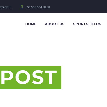
 İSTANBUL
+90 506 094 58 58
HOME
ABOUT US
SPORTSFIELDS
 POST