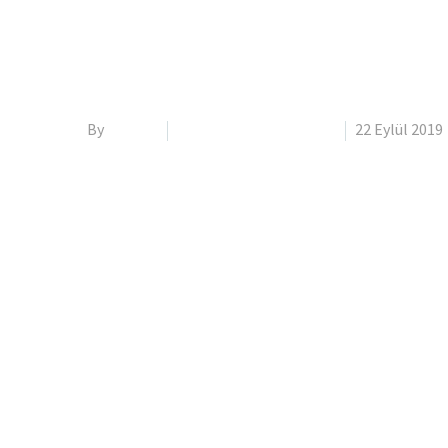
By
admin2
Interior Design (Demo)
22 Eylül 2019