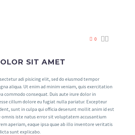


0
OLOR SIT AMET
ectetur adi pisicing elit, sed do eiusmod tempor
agna aliqua. Ut enim ad minim veniam, quis exercitation
 ea commodo consequat. Duis aute irure dolor in
esse cillum dolore eu fugiat nulla pariatur. Excepteur
ent, sunt in culpa qui officia deserunt mollit anim id est
e omnis iste natus error sit voluptatem accusantium
m aperiam, eaque ipsa quae ab illo inventore veritatis
dicta sunt explicabo.