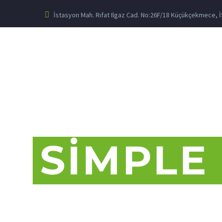
İstasyon Mah. Rıfat Ilgaz Cad. No:26F/18 Küçükçekmece,
SIMPLE