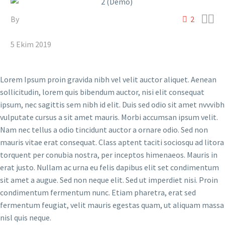


By
admin2
2
Architecture (Demo)
5 Ekim 2019
Lorem Ipsum proin gravida nibh vel velit auctor aliquet. Aenean
sollicitudin, lorem quis bibendum auctor, nisi elit consequat
ipsum, nec sagittis sem nibh id elit. Duis sed odio sit amet nvvvibh
vulputate cursus a sit amet mauris. Morbi accumsan ipsum velit.
Nam nec tellus a odio tincidunt auctor a ornare odio. Sed non
mauris vitae erat consequat. Class aptent taciti sociosqu ad litora
torquent per conubia nostra, per inceptos himenaeos. Mauris in
erat justo. Nullam ac urna eu felis dapibus elit set condimentum
sit amet a augue. Sed non neque elit. Sed ut imperdiet nisi. Proin
condimentum fermentum nunc. Etiam pharetra, erat sed
fermentum feugiat, velit mauris egestas quam, ut aliquam massa
nisl quis neque.